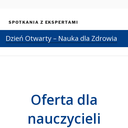
Przejdź
DZIEŃ OTWARTY – NAUKA
do
DLA ZDROWIA
treści
SPOTKANIA Z EKSPERTAMI
Dzień Otwarty – Nauka dla Zdrowia
Oferta dla
nauczycieli